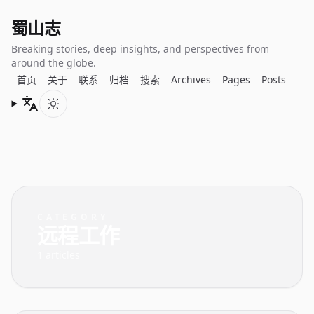
蜀山志
Breaking stories, deep insights, and perspectives from
around the globe.
首页
关于
联系
归档
搜索
Archives
Pages
Posts
Languages
Toggle color scheme
CATEGORY
远程工作
1 articles