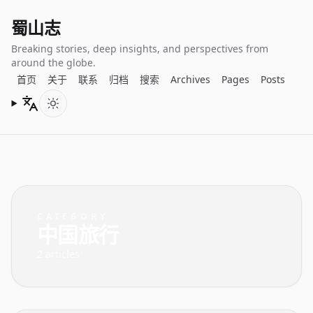
蜀山志
Breaking stories, deep insights, and perspectives from
around the globe.
首页
关于
联系
归档
搜索
Archives
Pages
Posts
Languages
Toggle color scheme
CATEGORY
中国旅行
2 articles