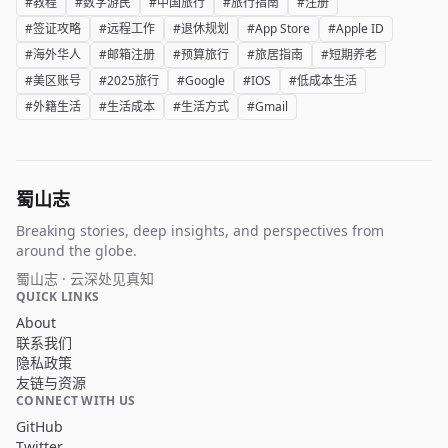
#教程
#数字游民
#中国旅行
#旅行指南
#注册
#签证攻略
#远程工作
#退休规划
#App Store
#Apple ID
#海外华人
#邮箱注册
#预算旅行
#旅居指南
#短期养老
#美区账号
#2025旅行
#Google
#IOS
#低成本生活
#外籍生活
#生活成本
#生活方式
#Gmail
蜀山志
Breaking stories, deep insights, and perspectives from
around the globe.
蜀山志 · 云深处见真知
QUICK LINKS
About
联系我们
隐私政策
友链与资源
CONNECT WITH US
GitHub
Twitter