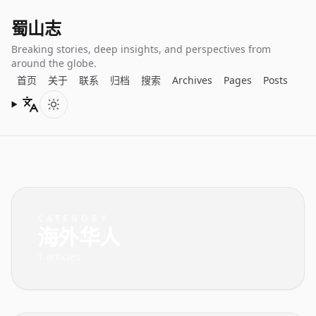
蜀山志
Breaking stories, deep insights, and perspectives from
around the globe.
首页
关于
联系
归档
搜索
Archives
Pages
Posts
Languages
Toggle color scheme
CATEGORY
海外华人
1 articles